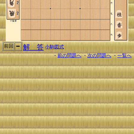
解 答
前回
小駒図式
・
前の問題へ
・
次の問題へ
・
一覧へ