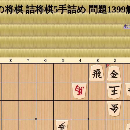
の将棋 詰将棋5手詰め 問題1399
ホ