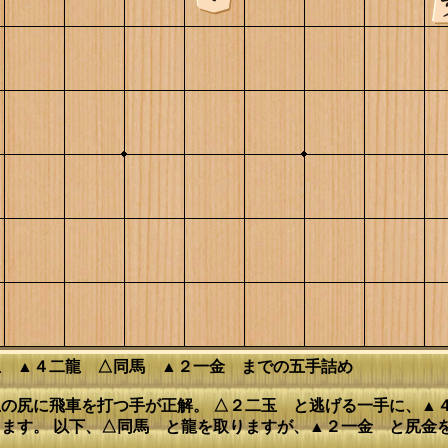
玉 ▲４二龍 △同馬 ▲２一金 までの五手詰め
の尻に飛車を打つ手が正解。 △２二玉 と逃げる一手に、▲
ます。 以下、△同馬 と龍を取りますが、▲２一金 と尻金