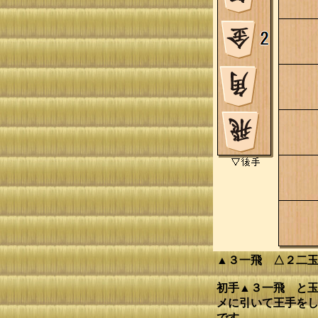
▲３一飛 △２二
初手▲３一飛 と玉
メに引いて王手をし
です。