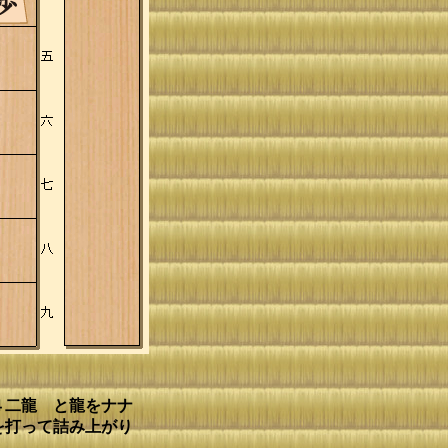
４二龍 と龍をナナ
を打って詰み上がり