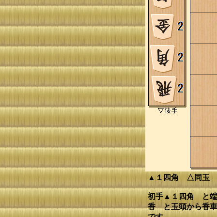
▲１四角 △同玉
初手▲１四角 と端
香 と玉頭から香車
です。