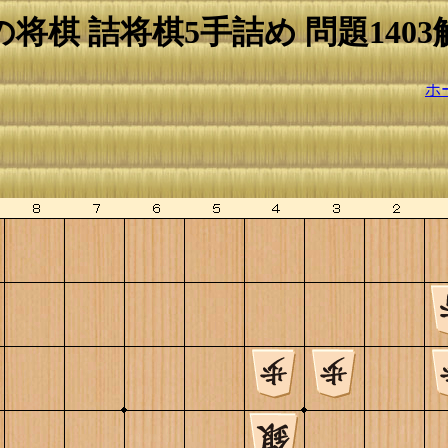
の将棋 詰将棋5手詰め 問題1403
ホ