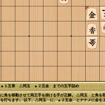
 ▲１五香 △同玉 ▲２五金 までの五手詰め
に角を移動させて両王手を掛ける手が正解。 △同玉 と角を
を打ちます。 以下、△同玉 に、▲２五金 とナナメに金を