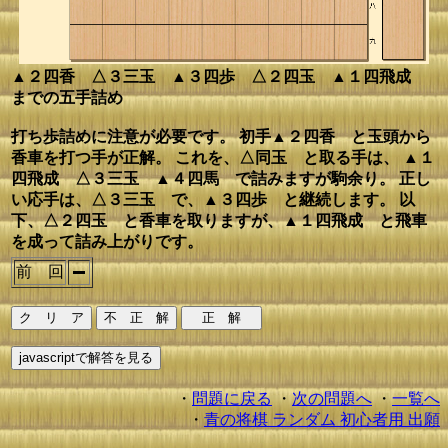
▲２四香 △３三玉 ▲３四歩 △２四玉 ▲１四飛成
までの五手詰め
打ち歩詰めに注意が必要です。 初手▲２四香 と玉頭から
香車を打つ手が正解。 これを、△同玉 と取る手は、 ▲１
四飛成 △３三玉 ▲４四馬 で詰みますが駒余り。 正し
い応手は、△３三玉 で、▲３四歩 と継続します。 以
下、△２四玉 と香車を取りますが、▲１四飛成 と飛車
を成って詰み上がりです。
前 回
・
問題に戻る
・
次の問題へ
・
一覧へ
・
青の将棋 ランダム 初心者用 出願