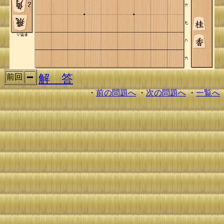
解 答
前回
・
前の問題へ
・
次の問題へ
・
一覧へ