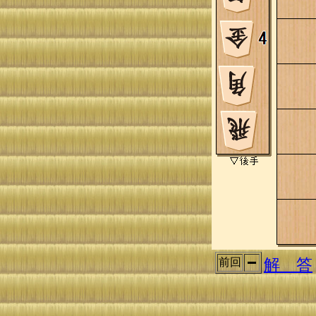
解 答
前回