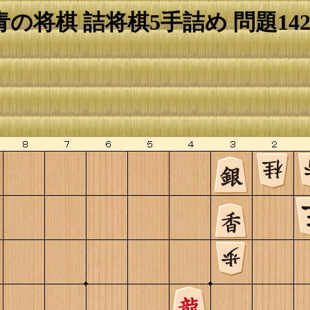
青の将棋 詰将棋5手詰め 問題142