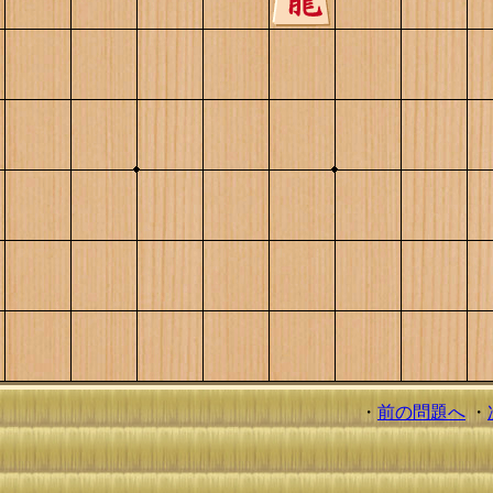
・
前の問題へ
・