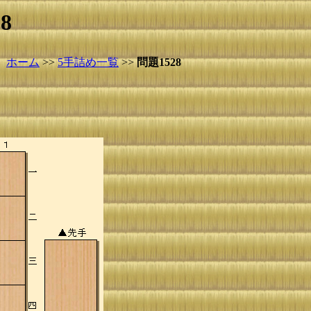
8
ホーム
>>
5手詰め一覧
>>
問題1528