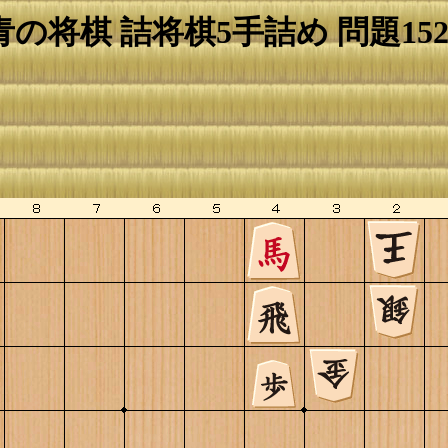
青の将棋 詰将棋5手詰め 問題152