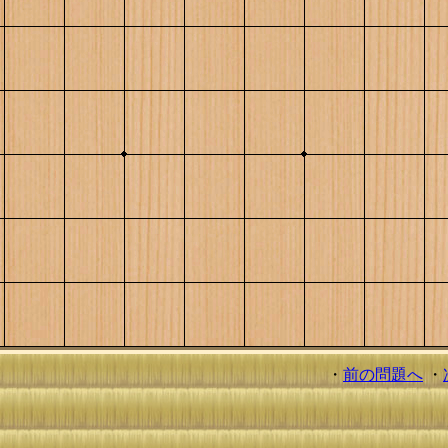
・
前の問題へ
・