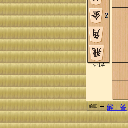
解 答
前回