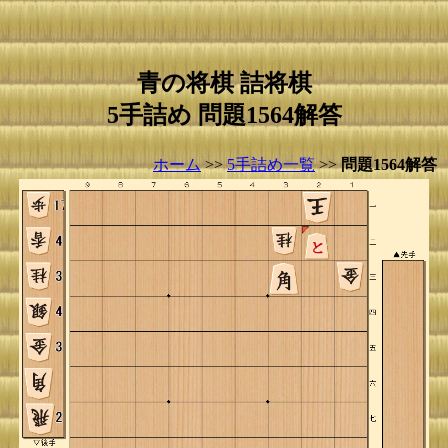
青の将棋 詰将棋
5手詰め 問題1564解答
ホーム
>>
5手詰め一覧
>>
問題1564解答