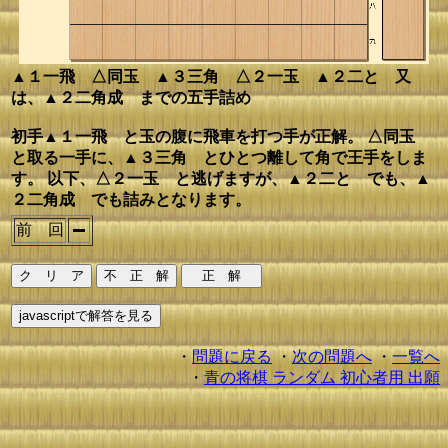
▲１一飛 △同玉 ▲３三角 △２一玉 ▲２二と 又
は、▲２二角成 までの五手詰め
初手▲１一飛 と玉の腹に飛車を打つ手が正解。 △同玉
と取る一手に、▲３三角 とひとつ離して角で王手をしま
す。 以下、△２一玉 と逃げますが、▲２二と でも、▲
２二角成 でも詰みとなります。
前 回
・
問題に戻る
・
次の問題へ
・
一覧へ
・
青の将棋 ランダム 初心者用 出願