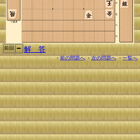
解 答
前回
・
前の問題へ
・
次の問題へ
・
一覧へ