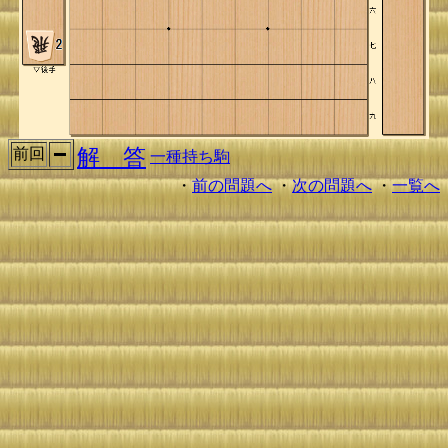
解 答
前回
一種持ち駒
・
前の問題へ
・
次の問題へ
・
一覧へ