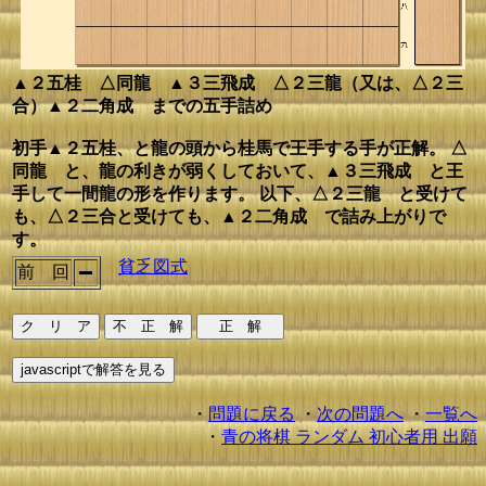
▲２五桂 △同龍 ▲３三飛成 △２三龍（又は、△２三
合）▲２二角成 までの五手詰め
初手▲２五桂、と龍の頭から桂馬で王手する手が正解。 △
同龍 と、龍の利きが弱くしておいて、▲３三飛成 と王
手して一間龍の形を作ります。 以下、△２三龍 と受けて
も、△２三合と受けても、▲２二角成 で詰み上がりで
す。
貧乏図式
前 回
・
問題に戻る
・
次の問題へ
・
一覧へ
・
青の将棋 ランダム 初心者用 出願