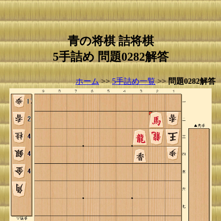
青の将棋 詰将棋
5手詰め 問題0282解答
ホーム
>>
5手詰め一覧
>>
問題0282解答