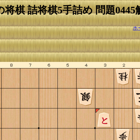
の将棋 詰将棋5手詰め 問題0445
ホ