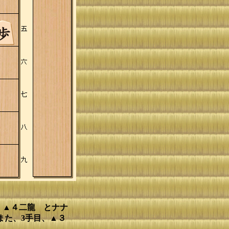
、▲４二龍 とナナ
また、3手目、▲３