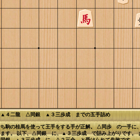
 ▲４二龍 △同銀 ▲３三歩成 までの五手詰め
ち駒の桂馬を使って王手をする手が正解。 △同歩 の一手に
ます。 以下、△同銀 に、▲３三歩成 で詰み上がりです。 
二同銀 ▲３三歩成 に、△２三合 と受けられて失敗です。