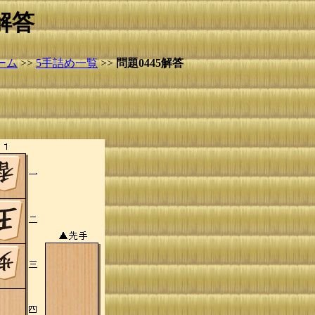
解答
ーム
>>
5手詰め一覧
>>
問題0445解答