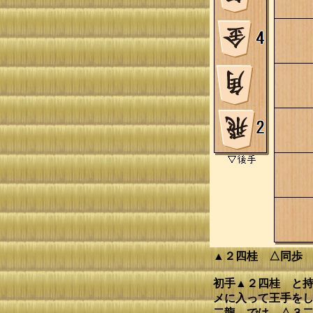
▲２四桂 △同歩
初手▲２四桂 と持
メに入って王手をし
二龍 では、△３