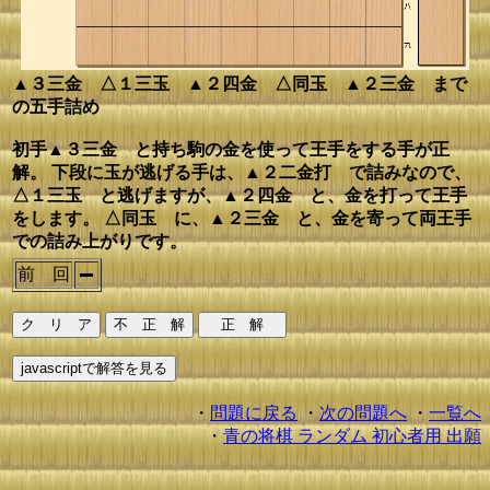
▲３三金 △１三玉 ▲２四金 △同玉 ▲２三金 まで
の五手詰め
初手▲３三金 と持ち駒の金を使って王手をする手が正
解。 下段に玉が逃げる手は、▲２二金打 で詰みなので、
△１三玉 と逃げますが、▲２四金 と、金を打って王手
をします。 △同玉 に、▲２三金 と、金を寄って両王手
での詰み上がりです。
前 回
・
問題に戻る
・
次の問題へ
・
一覧へ
・
青の将棋 ランダム 初心者用 出願