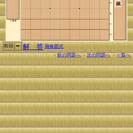
解 答
前回
飛角図式
・
前の問題へ
・
次の問題へ
・
一覧へ