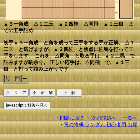
▲３一角成 △１二玉 ▲２四桂 △同飛 ▲１三銀 ま
での五手詰め
初手▲３一角成 と角を成って王手をする手が正解。 △１
二玉 と逃げますが、▲２四桂 と焦点に桂馬を打って王
手をします。 これを、△同角 と取る手は、▲２二馬 で
詰みますが駒余り。 正しい応手は、△同飛 で、▲１三
銀 と打って詰み上がりです。
前 回
・
問題に戻る
・
次の問題へ
・
一覧へ
・
青の将棋 ランダム 初心者用 出願