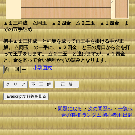
▲１三桂成 △同玉 ▲２四金 △２二玉 ▲１四金 ま
での五手詰め
初手▲１三桂成 と桂馬を成って両王手を掛ける手が正
解。 △同玉 の一手に、▲２四金 と玉の肩口から金を打
って王手をします。 △２二玉 と逃げますが、▲１四金
と、金を寄って合い駒利かずの詰みとなります。
小駒図式
前 回
・
問題に戻る
・
次の問題へ
・
一覧へ
・
青の将棋 ランダム 初心者用 出願