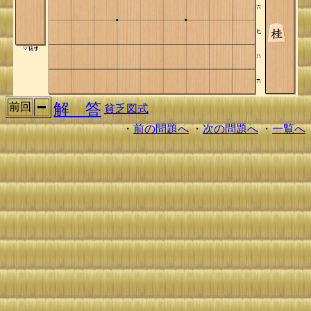
解 答
前回
貧乏図式
・
前の問題へ
・
次の問題へ
・
一覧へ