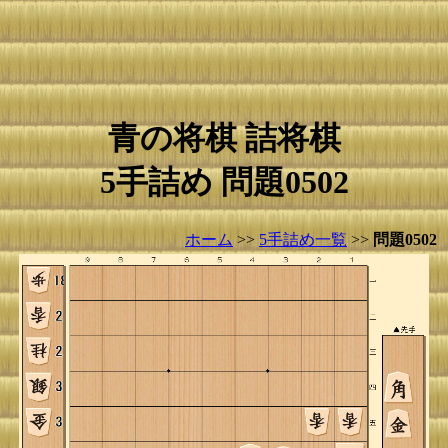
青の将棋 詰将棋
5手詰め 問題0502
ホーム
>>
5手詰め一覧
>>
問題0502