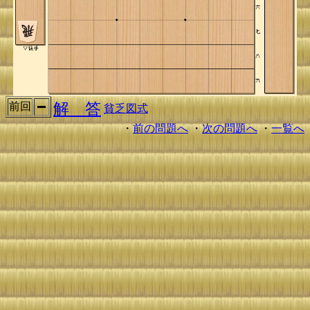
解 答
前回
貧乏図式
・
前の問題へ
・
次の問題へ
・
一覧へ