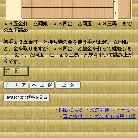
▲３五金打 △同銀 ▲３四金 △同玉 ▲３三馬 まで
の五手詰め
初手▲３五金打 と持ち駒の金を使う手が正解。 △同銀
と、金を取りますが、▲３四金 と腹金を打って継続しま
す。 以下、△同玉 に、▲３三馬 と馬を引いて詰み上が
りです。
前 回
・
問題に戻る
・
次の問題へ
・
一覧へ
・
青の将棋 ランダム 初心者用 出願