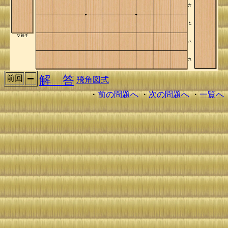
解 答
前回
飛角図式
・
前の問題へ
・
次の問題へ
・
一覧へ