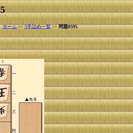
5
ホーム
>>
5手詰め一覧
>>
問題0595