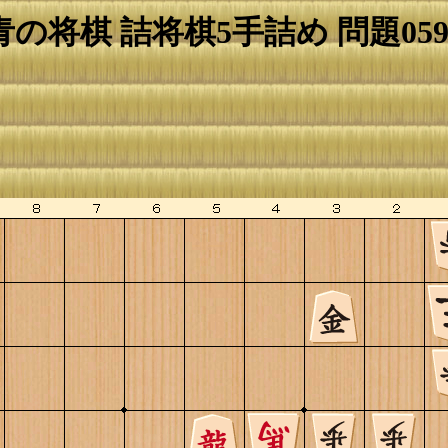
青の将棋 詰将棋5手詰め 問題059