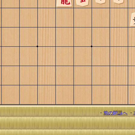
・
前の問題へ
・