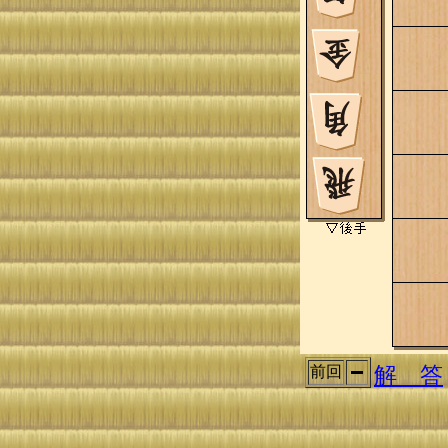
解 答
前回