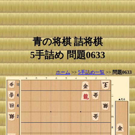
青の将棋 詰将棋
5手詰め 問題0633
ホーム
>>
5手詰め一覧
>>
問題0633