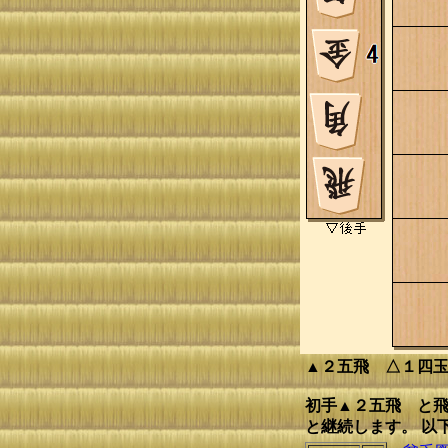
▲２五飛 △１四
初手▲２五飛 と
と継続します。 以