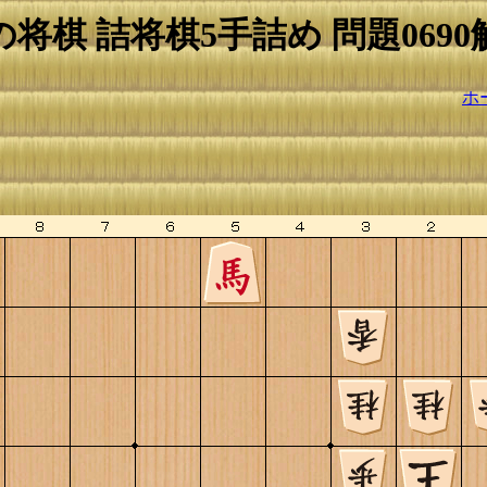
の将棋 詰将棋5手詰め 問題0690
ホ