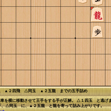
玉 ▲２四飛 △同玉 ▲２五龍 までの五手詰め
飛車を横に移動させて王手をする手が正解。 △１四玉 と逃
下、△同玉 に、▲２五龍 と龍を寄って詰み上がりです。