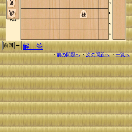
解 答
前回
・
前の問題へ
・
次の問題へ
・
一覧へ