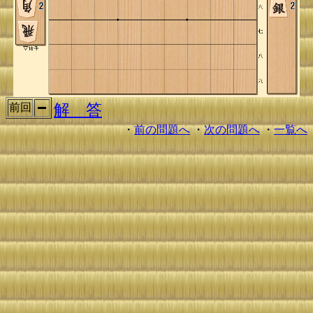
解 答
前回
・
前の問題へ
・
次の問題へ
・
一覧へ