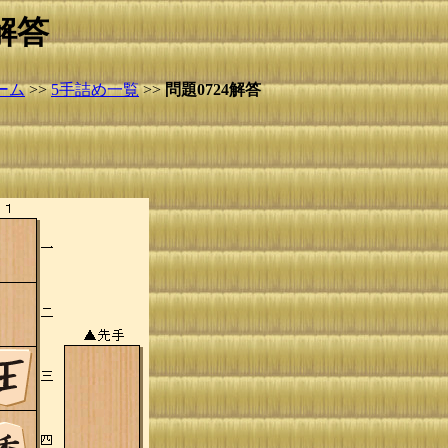
解答
ーム
>>
5手詰め一覧
>>
問題0724解答