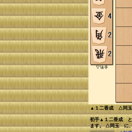
▲１二香成 △同
初手▲１二香成 と
ます。 △同玉 に