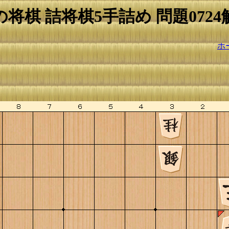
の将棋 詰将棋5手詰め 問題0724
ホ