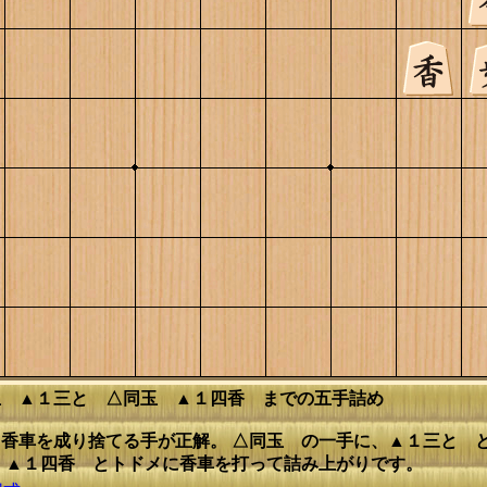
玉 ▲１三と △同玉 ▲１四香 までの五手詰め
香車を成り捨てる手が正解。 △同玉 の一手に、▲１三と 
、▲１四香 とトドメに香車を打って詰み上がりです。