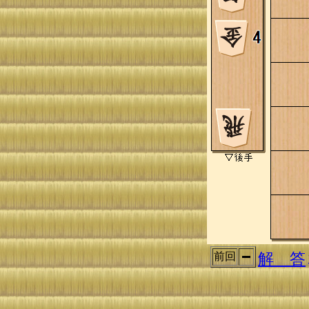
解 答
前回