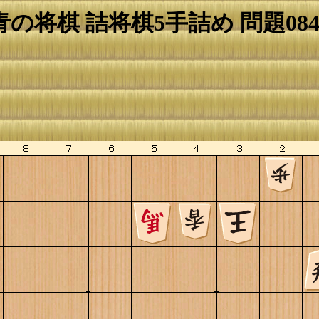
青の将棋 詰将棋5手詰め 問題084