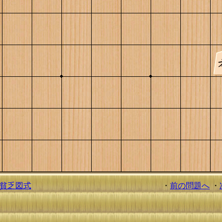
貧乏図式
・
前の問題へ
・