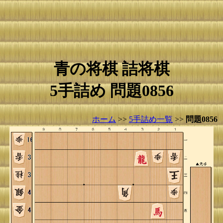
青の将棋 詰将棋
5手詰め 問題0856
ホーム
>>
5手詰め一覧
>>
問題0856