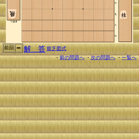
解 答
前回
貧乏図式
・
前の問題へ
・
次の問題へ
・
一覧へ