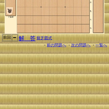
解 答
前回
貧乏図式
・
前の問題へ
・
次の問題へ
・
一覧へ