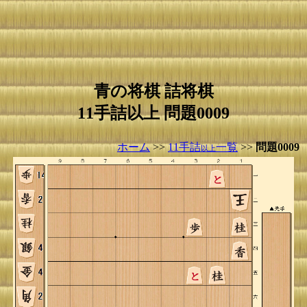
青の将棋 詰将棋
11手詰以上 問題0009
ホーム
>>
11手詰
一覧
>>
問題0009
以上