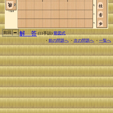
解 答
前回
(11手詰)
鶯図式
・
前の問題へ
・
次の問題へ
・
一覧へ