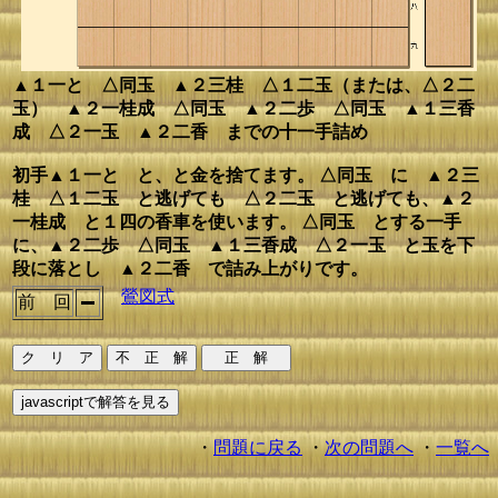
▲１一と △同玉 ▲２三桂 △１二玉（または、△２二
玉） ▲２一桂成 △同玉 ▲２二歩 △同玉 ▲１三香
成 △２一玉 ▲２二香 までの十一手詰め
初手▲１一と と、と金を捨てます。 △同玉 に ▲２三
桂 △１二玉 と逃げても △２二玉 と逃げても、▲２
一桂成 と１四の香車を使います。 △同玉 とする一手
に、▲２二歩 △同玉 ▲１三香成 △２一玉 と玉を下
段に落とし ▲２二香 で詰み上がりです。
鶯図式
前 回
・
問題に戻る
・
次の問題へ
・
一覧へ