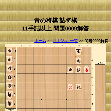
青の将棋 詰将棋
11手詰以上 問題0009解答
ホーム
>>
11手詰
一覧
>>
問題0009解答
以上