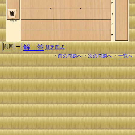
解 答
前回
貧乏図式
・
前の問題へ
・
次の問題へ
・
一覧へ