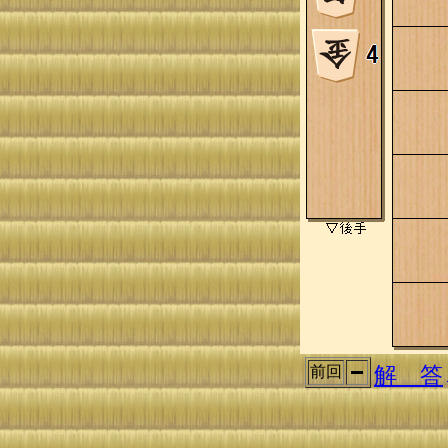
解 答
前回