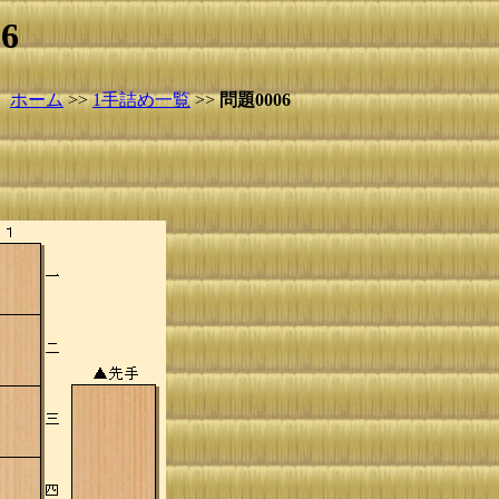
6
ホーム
>>
1手詰め一覧
>>
問題0006