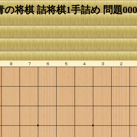
青の将棋 詰将棋1手詰め 問題000