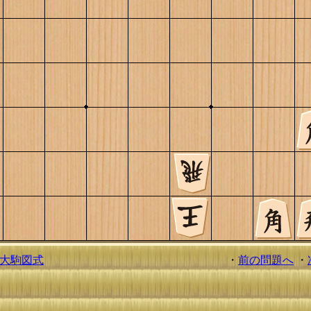
大駒図式
・
前の問題へ
・