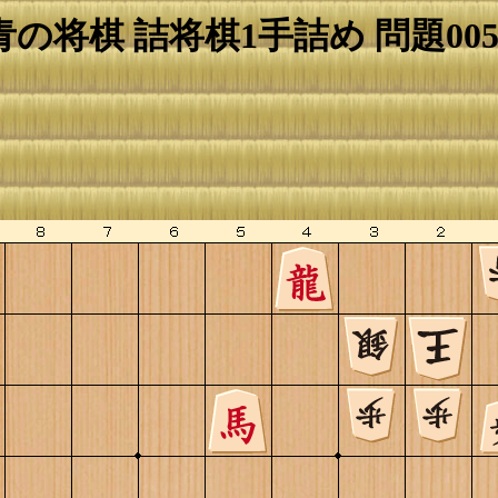
青の将棋 詰将棋1手詰め 問題005