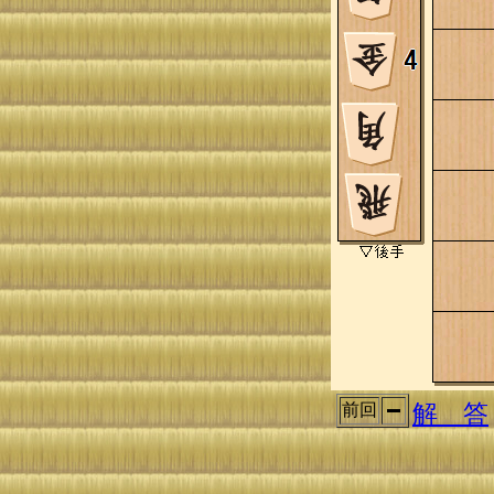
解 答
前回