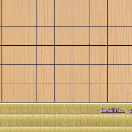
・
前の問題へ
・