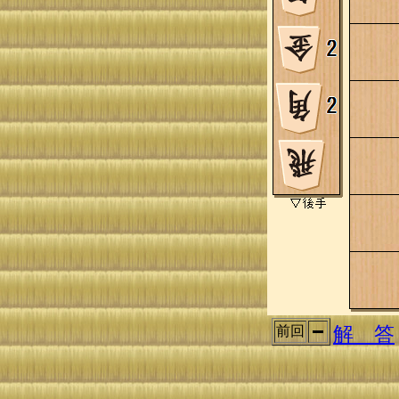
解 答
前回