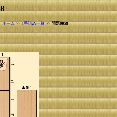
8
ホーム
>>
1手詰め一覧
>>
問題0058