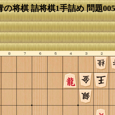
青の将棋 詰将棋1手詰め 問題005