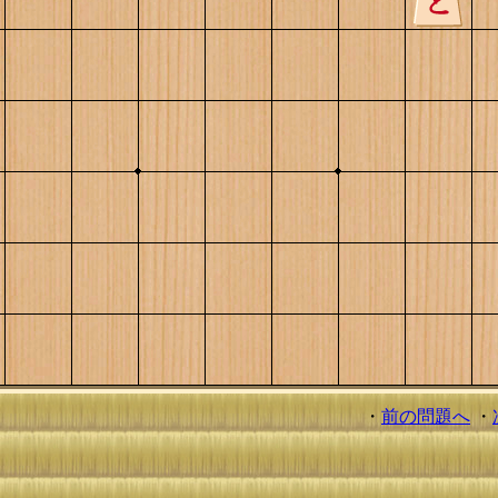
・
前の問題へ
・