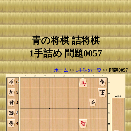
青の将棋 詰将棋
1手詰め 問題0057
ホーム
>>
1手詰め一覧
>>
問題0057