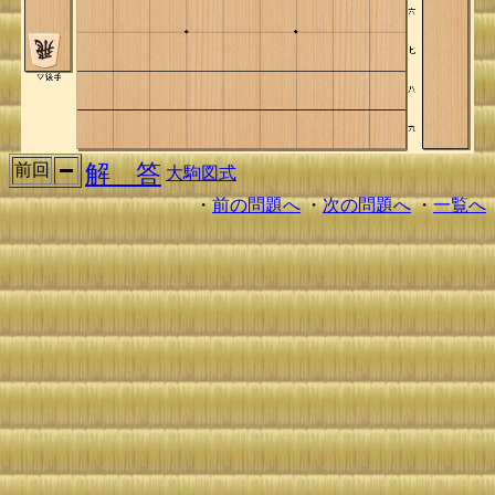
解 答
前回
大駒図式
・
前の問題へ
・
次の問題へ
・
一覧へ