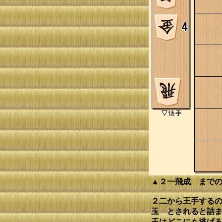
▲２一飛成 まで
２二から王手するの
玉 とされると詰ま
玉はどこにも逃げ