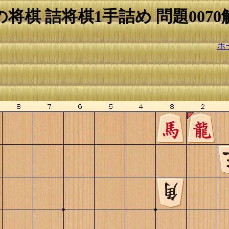
の将棋 詰将棋1手詰め 問題0070
ホ