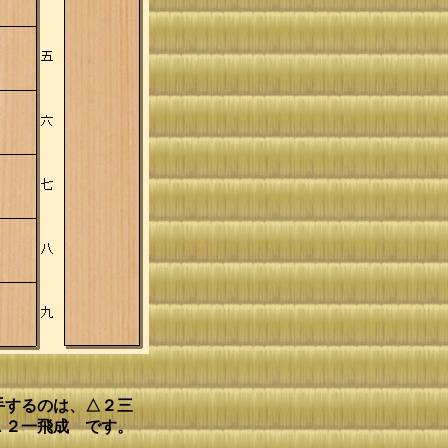
手するのは、△２三
▲２一飛成 です。