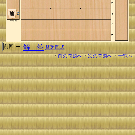
解 答
前回
貧乏図式
・
前の問題へ
・
次の問題へ
・
一覧へ