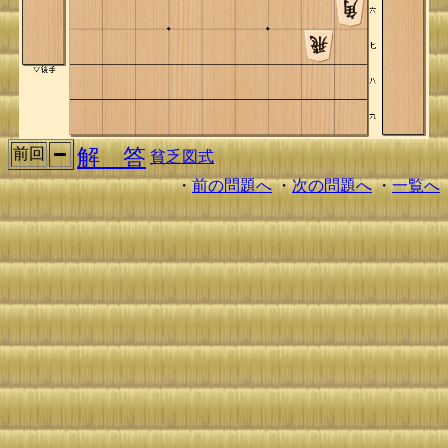
解 答
前回
貧乏図式
・
前の問題へ
・
次の問題へ
・
一覧へ