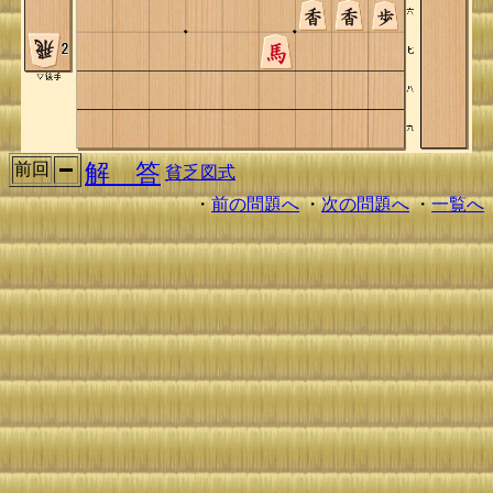
解 答
前回
貧乏図式
・
前の問題へ
・
次の問題へ
・
一覧へ