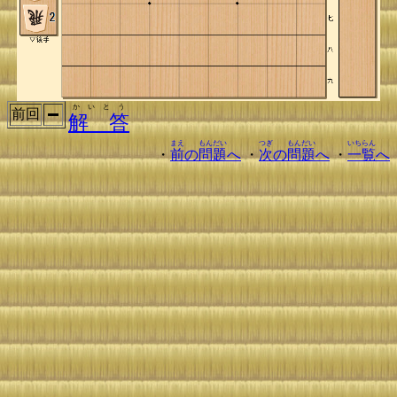
かいとう
前回
解 答
まえ
もんだい
つぎ
もんだい
いちらん
・
前
の
問題
へ
・
次
の
問題
へ
・
一覧
へ