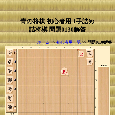
青の将棋 初心者用 1手詰め
詰将棋 問題0130解答
ホーム
>>
初心者用一覧
>>
問題0130解答