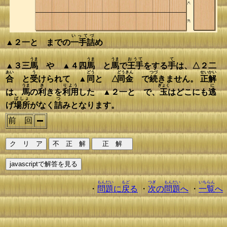
いってづ
▲２一と までの
一手詰
め
うま
うま
うま
おうて
て
▲３三
馬
や ▲４四
馬
と
馬
で
王手
をする
手
は、△２二
あい
う
どう
どうきん
つづ
せいかい
合
と
受
けられて ▲
同
と △
同金
で
続
きません。
正解
うま
き
りよう
ぎょく
に
は、
馬
の
利
きを
利用
した ▲２一と で、
玉
はどこにも
逃
ばしょ
つ
げ
場所
がなく
詰
みとなります。
前 回
もんだい
もど
つぎ
もんだい
いちらん
・
問題
に
戻
る
・
次
の
問題
へ
・
一覧
へ