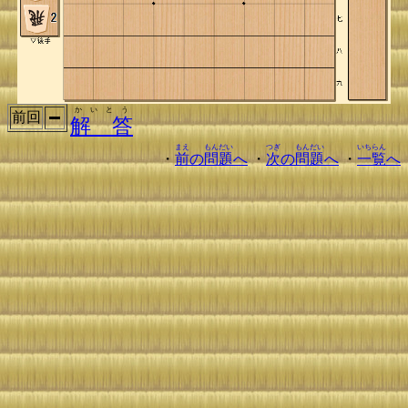
かいとう
前回
解 答
まえ
もんだい
つぎ
もんだい
いちらん
・
前
の
問題
へ
・
次
の
問題
へ
・
一覧
へ