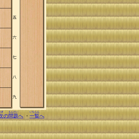
つぎ
もんだい
いちらん
次
の
問題
へ
・
一覧
へ