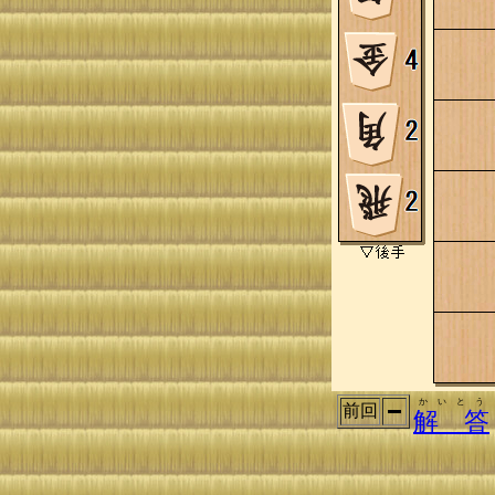
かいとう
前回
解 答