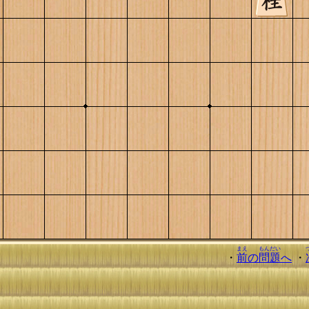
まえ
もんだい
・
前
の
問題
へ
・