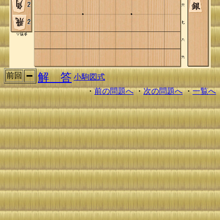
解 答
前回
小駒図式
・
前の問題へ
・
次の問題へ
・
一覧へ