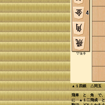
▲１四銀 △同玉
飛車 と 角 で、
に ▲１二飛成 と
駒で、どちらかをう