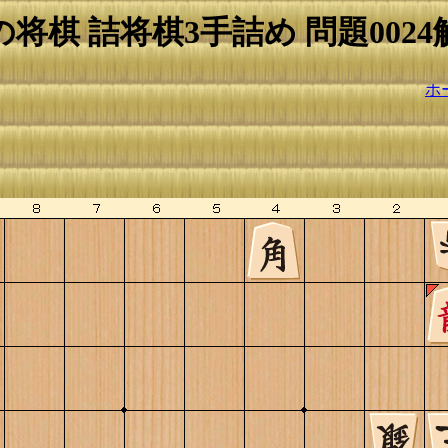
の将棋 詰将棋3手詰め 問題0024
ホ