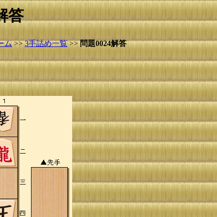
解答
ーム
>>
3手詰め一覧
>>
問題0024解答