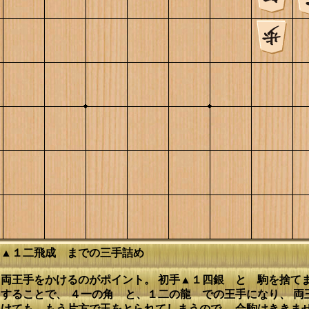
 ▲１二飛成 までの三手詰め
両王手をかけるのがポイント。 初手▲１四銀 と 駒を捨て
することで、 ４一の角 と、１二の龍 での王手になり、 両
けても、もう片方で玉をとられてしまうので、 合駒はききませ