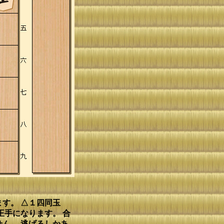
ます。 △１四同玉
王手になります。 合
ん。 逃げるしかあ