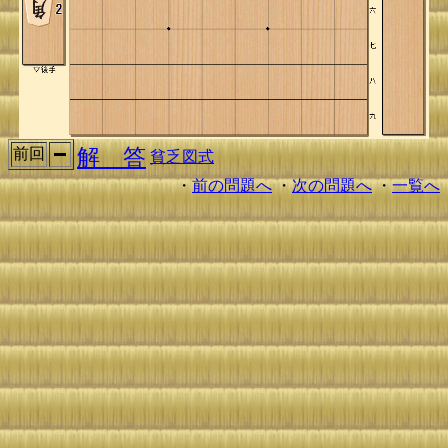
解 答
前回
貧乏図式
・
前の問題へ
・
次の問題へ
・
一覧へ