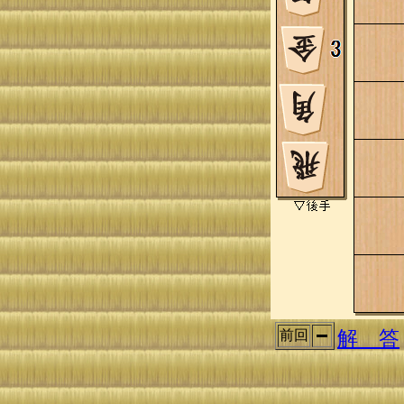
解 答
前回