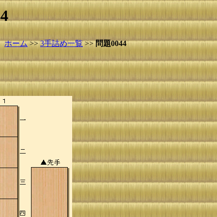
4
ホーム
>>
3手詰め一覧
>>
問題0044