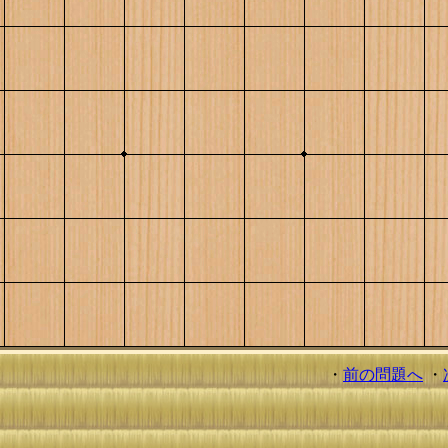
・
前の問題へ
・