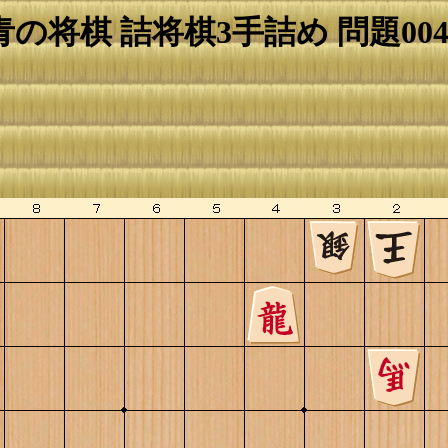
青の将棋 詰将棋3手詰め 問題004